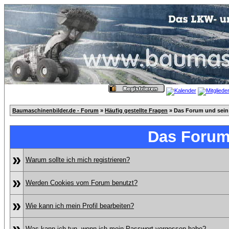
Baumaschinenbilder.de - Forum
»
Häufig gestellte Fragen
» Das Forum und sein
Das Forum
»
Warum sollte ich mich registrieren?
»
Werden Cookies vom Forum benutzt?
»
Wie kann ich mein Profil bearbeiten?
»
Was kann ich tun, wenn ich mein Passwort vergessen habe?