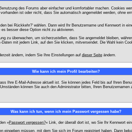
 Benutzung des Forums aber einfacher und komfortabler machen. Cookies werd
m vorhanden ist oder nicht, dass Sie automatisch angemeldet werden, ohne 
lden bei Rückkehr?' wählen. Dann wird Ihr Benutzername und Kennwort in ein
e es besser diese Option nicht zu aktivieren.
tzung zu überwachen, um sicherzustellen, dass Sie angemeldet bleiben, währ
s-Daten mit jedem Link, auf den Sie klicken, mitversendet. Die Wahl kein Co
erzeit ändern, indem Sie Ihre Einstellungen auf
dieser Seite
ändern.
Wie kann ich mein Profil bearbeiten?
f, dass Ihre E-Mail-Adresse aktuell ist. Sie können jedes Feld bis auf Ihren 
hen Umständen können Sie auch den Administrator bitten, Ihren Benutzernamen 
Was kann ich tun, wenn ich mein Passwort vergessen habe?
den »
Passwort vergessen?
« Link, der überall dort ist, wo Sie Ihr Kennwort 
n eingeben müssen, mit dem Sie sich im Forum registriert haben. Dann bekom