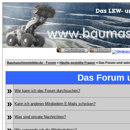
Baumaschinenbilder.de - Forum
»
Häufig gestellte Fragen
» Das Forum und sei
Das Forum 
»
Wie kann ich das Forum durchsuchen?
»
Kann ich anderen Mitgliedern E-Mails schicken?
»
Was sind private Nachrichten?
»
Wie verwende ich die Mitgliederliste?