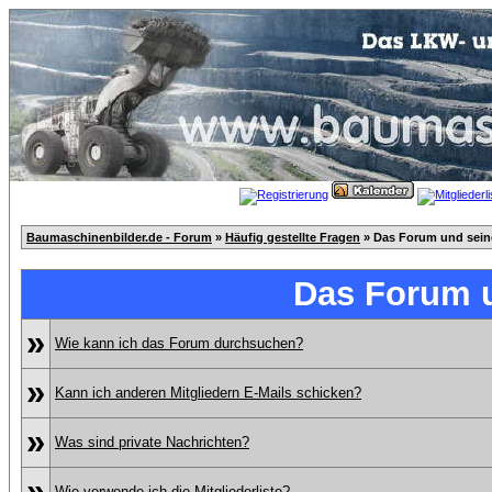
Baumaschinenbilder.de - Forum
»
Häufig gestellte Fragen
» Das Forum und sei
Das Forum 
»
Wie kann ich das Forum durchsuchen?
»
Kann ich anderen Mitgliedern E-Mails schicken?
»
Was sind private Nachrichten?
»
Wie verwende ich die Mitgliederliste?