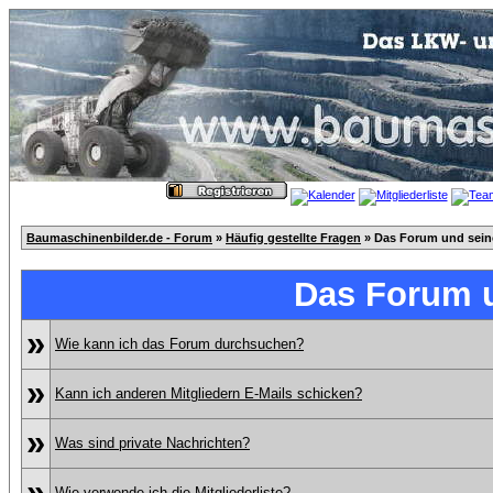
Baumaschinenbilder.de - Forum
»
Häufig gestellte Fragen
» Das Forum und sei
Das Forum 
»
Wie kann ich das Forum durchsuchen?
»
Kann ich anderen Mitgliedern E-Mails schicken?
»
Was sind private Nachrichten?
»
Wie verwende ich die Mitgliederliste?