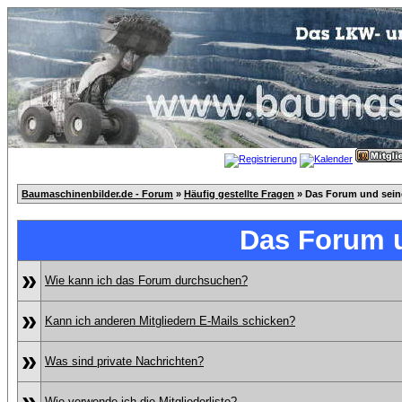
Baumaschinenbilder.de - Forum
»
Häufig gestellte Fragen
» Das Forum und sei
Das Forum 
»
Wie kann ich das Forum durchsuchen?
»
Kann ich anderen Mitgliedern E-Mails schicken?
»
Was sind private Nachrichten?
»
Wie verwende ich die Mitgliederliste?