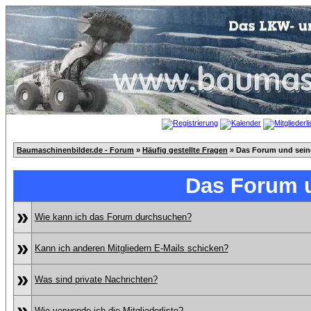
Baumaschinenbilder.de - Forum
»
Häufig gestellte Fragen
» Das Forum und sei
Das Forum 
»
Wie kann ich das Forum durchsuchen?
»
Kann ich anderen Mitgliedern E-Mails schicken?
»
Was sind private Nachrichten?
»
Wie verwende ich die Mitgliederliste?