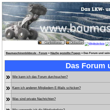
Baumaschinenbilder.de - Forum
»
Häufig gestellte Fragen
» Das Forum und sei
Das Forum 
»
Wie kann ich das Forum durchsuchen?
»
Kann ich anderen Mitgliedern E-Mails schicken?
»
Was sind private Nachrichten?
»
Wie verwende ich die Mitgliederliste?