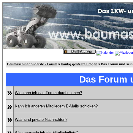
Baumaschinenbilder.de - Forum
»
Häufig gestellte Fragen
» Das Forum und sei
Das Forum 
»
Wie kann ich das Forum durchsuchen?
»
Kann ich anderen Mitgliedern E-Mails schicken?
»
Was sind private Nachrichten?
»
Wie verwende ich die Mitgliederliste?