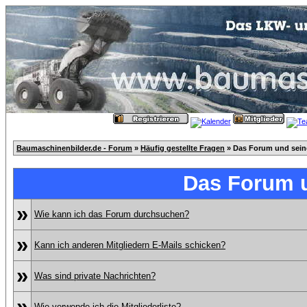
Baumaschinenbilder.de - Forum
»
Häufig gestellte Fragen
» Das Forum und sei
Das Forum 
»
Wie kann ich das Forum durchsuchen?
»
Kann ich anderen Mitgliedern E-Mails schicken?
»
Was sind private Nachrichten?
»
Wie verwende ich die Mitgliederliste?