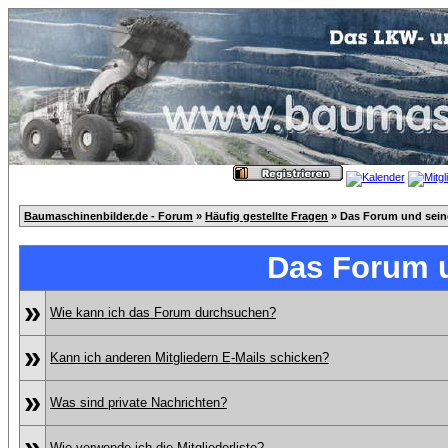
Baumaschinenbilder.de - Forum
»
Häufig gestellte Fragen
» Das Forum und sei
Das Forum 
»
Wie kann ich das Forum durchsuchen?
»
Kann ich anderen Mitgliedern E-Mails schicken?
»
Was sind private Nachrichten?
»
Wie verwende ich die Mitgliederliste?