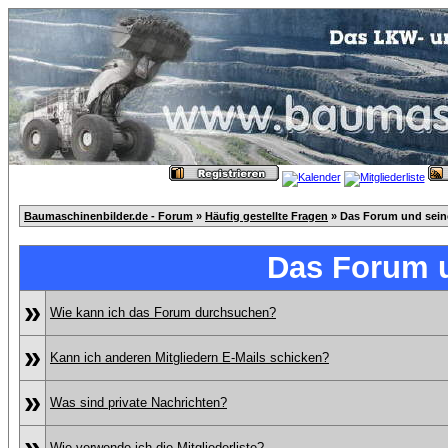
Baumaschinenbilder.de - Forum
»
Häufig gestellte Fragen
» Das Forum und sei
Das Forum 
»
Wie kann ich das Forum durchsuchen?
»
Kann ich anderen Mitgliedern E-Mails schicken?
»
Was sind private Nachrichten?
»
Wie verwende ich die Mitgliederliste?