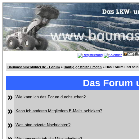
Baumaschinenbilder.de - Forum
»
Häufig gestellte Fragen
» Das Forum und sei
Das Forum 
»
Wie kann ich das Forum durchsuchen?
»
Kann ich anderen Mitgliedern E-Mails schicken?
»
Was sind private Nachrichten?
»
Wie verwende ich die Mitgliederliste?