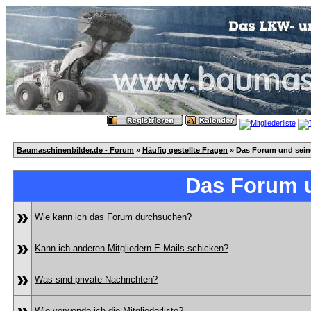
Baumaschinenbilder.de - Forum
»
Häufig gestellte Fragen
» Das Forum und sei
Das Forum 
»
Wie kann ich das Forum durchsuchen?
»
Kann ich anderen Mitgliedern E-Mails schicken?
»
Was sind private Nachrichten?
»
Wie verwende ich die Mitgliederliste?