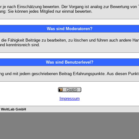
eder je nach Einschätzung bewerten. Der Vorgang ist analog zur Bewertung vo
g: Sie können jedes Mitglied nur einmal bewerten.
Was sind Moderatoren?
die Fähigkeit Beiträge zu bearbeiten, zu löschen und führen auch andere H
nd kenntnisreich sind.
Was sind Benutzerlevel?
ng und mit jedem geschriebenen Beitrag Erfahrungspunkte. Aus diesen Punkte
Impressum
n
WoltLab GmbH