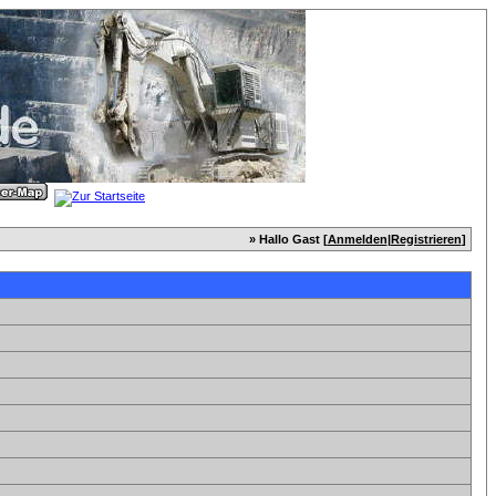
» Hallo Gast [
Anmelden
|
Registrieren
]