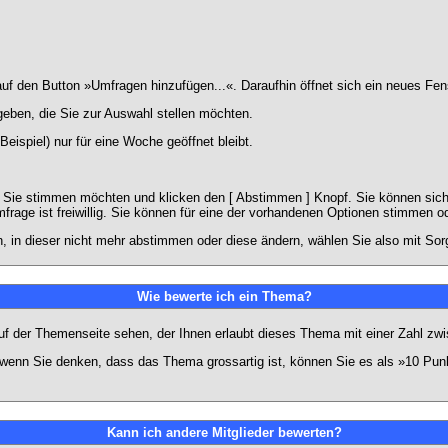
 den Button »Umfragen hinzufügen...«. Daraufhin öffnet sich ein neues Fens
geben, die Sie zur Auswahl stellen möchten.
eispiel) nur für eine Woche geöffnet bleibt.
e Sie stimmen möchten und klicken den [ Abstimmen ] Knopf. Sie können sich
frage ist freiwillig. Sie können für eine der vorhandenen Optionen stimmen 
 in dieser nicht mehr abstimmen oder diese ändern, wählen Sie also mit Sorg
Wie bewerte ich ein Thema?
f der Themenseite sehen, der Ihnen erlaubt dieses Thema mit einer Zahl zwi
er wenn Sie denken, dass das Thema grossartig ist, können Sie es als »10 Pu
Kann ich andere Mitglieder bewerten?