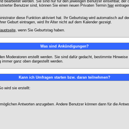
 bearbeitet werden. Sie sind nur für den jeweiligen Benutzer einsehbar, der d
strierter Benutzer sind, können Sie einen neuen Privaten Termin
hier
eintrage
strator diese Funktion aktiviert hat. Ihr Geburtstag wird automatisch auf 
er Geburt eintragen, wird Ihr Alter nicht auf dem Kalender gezeigt.
auptseite
, wenn Sie Geburtstag haben.
Was sind Ankündigungen?
den Moderatoren erstellt werden. Sie sind dafür gedacht, bestimmte Hinweise
g immer ganz oben dargestellt werden.
Kann ich Umfragen starten bzw. daran teilnehmen?
wird sie erstellt:
on möglichen Antworten anzugeben. Andere Benutzer können dann für die Antw