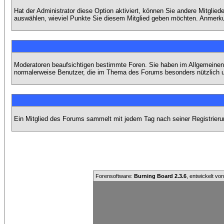
Hat der Administrator diese Option aktiviert, können Sie andere Mitgli
auswählen, wieviel Punkte Sie diesem Mitglied geben möchten. Anmerkun
Moderatoren beaufsichtigen bestimmte Foren. Sie haben im Allgemeinen 
normalerweise Benutzer, die im Thema des Forums besonders nützlich u
Ein Mitglied des Forums sammelt mit jedem Tag nach seiner Registrieru
Forensoftware:
Burning Board 2.3.6
, entwickelt vo