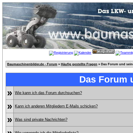
Baumaschinenbilder.de - Forum
»
Häufig gestellte Fragen
» Das Forum und sei
Das Forum 
»
Wie kann ich das Forum durchsuchen?
»
Kann ich anderen Mitgliedern E-Mails schicken?
»
Was sind private Nachrichten?
»
Wie verwende ich die Mitgliederliste?