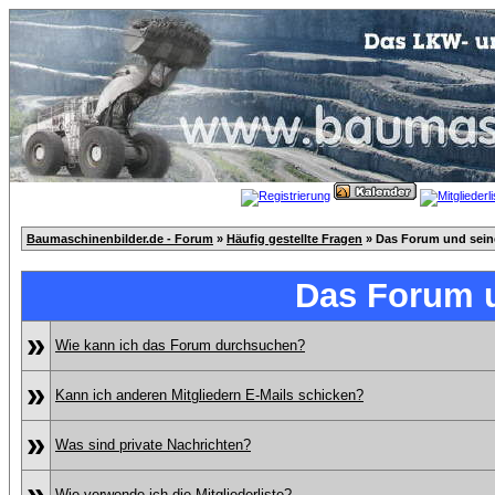
Baumaschinenbilder.de - Forum
»
Häufig gestellte Fragen
» Das Forum und sei
Das Forum 
»
Wie kann ich das Forum durchsuchen?
»
Kann ich anderen Mitgliedern E-Mails schicken?
»
Was sind private Nachrichten?
»
Wie verwende ich die Mitgliederliste?