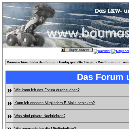
Baumaschinenbilder.de - Forum
»
Häufig gestellte Fragen
» Das Forum und sei
Das Forum 
»
Wie kann ich das Forum durchsuchen?
»
Kann ich anderen Mitgliedern E-Mails schicken?
»
Was sind private Nachrichten?
»
Wie verwende ich die Mitgliederliste?