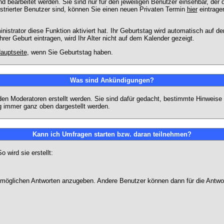
 bearbeitet werden. Sie sind nur für den jeweiligen Benutzer einsehbar, der d
strierter Benutzer sind, können Sie einen neuen Privaten Termin
hier
eintrage
strator diese Funktion aktiviert hat. Ihr Geburtstag wird automatisch auf 
er Geburt eintragen, wird Ihr Alter nicht auf dem Kalender gezeigt.
auptseite
, wenn Sie Geburtstag haben.
Was sind Ankündigungen?
den Moderatoren erstellt werden. Sie sind dafür gedacht, bestimmte Hinweise
g immer ganz oben dargestellt werden.
Kann ich Umfragen starten bzw. daran teilnehmen?
wird sie erstellt:
on möglichen Antworten anzugeben. Andere Benutzer können dann für die Antw