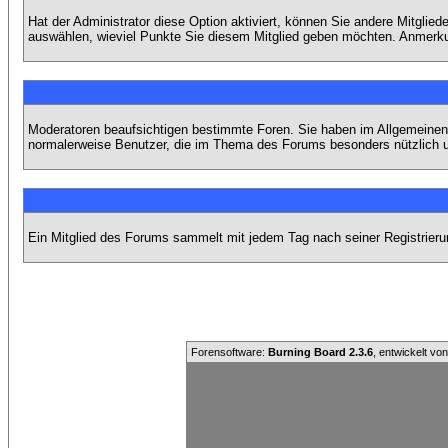
Hat der Administrator diese Option aktiviert, können Sie andere Mitgli
auswählen, wieviel Punkte Sie diesem Mitglied geben möchten. Anmerkun
Moderatoren beaufsichtigen bestimmte Foren. Sie haben im Allgemeinen 
normalerweise Benutzer, die im Thema des Forums besonders nützlich u
Ein Mitglied des Forums sammelt mit jedem Tag nach seiner Registrieru
Forensoftware:
Burning Board 2.3.6
, entwickelt vo