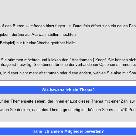
 den Button »Umfragen hinzufügen...«. Daraufhin öffnet sich ein neues Fens
geben, die Sie zur Auswahl stellen möchten.
eispiel) nur für eine Woche geöffnet bleibt.
e Sie stimmen möchten und klicken den [ Abstimmen ] Knopf. Sie können sich
frage ist freiwillig. Sie können für eine der vorhandenen Optionen stimmen 
 in dieser nicht mehr abstimmen oder diese ändern, wählen Sie also mit Sorg
Wie bewerte ich ein Thema?
f der Themenseite sehen, der Ihnen erlaubt dieses Thema mit einer Zahl zwi
er wenn Sie denken, dass das Thema grossartig ist, können Sie es als »10 Pu
Kann ich andere Mitglieder bewerten?