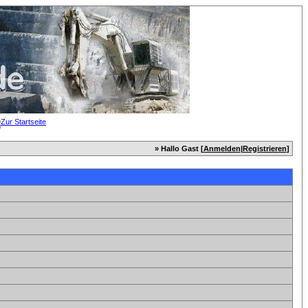
» Hallo Gast [
Anmelden
|
Registrieren
]