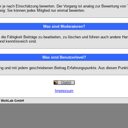
eder je nach Einschätzung bewerten. Der Vorgang ist analog zur Bewertung vo
g: Sie können jedes Mitglied nur einmal bewerten.
Was sind Moderatoren?
die Fähigkeit Beiträge zu bearbeiten, zu löschen und führen auch andere H
nd kenntnisreich sind.
Was sind Benutzerlevel?
ng und mit jedem geschriebenen Beitrag Erfahrungspunkte. Aus diesen Punkte
Impressum
n
WoltLab GmbH