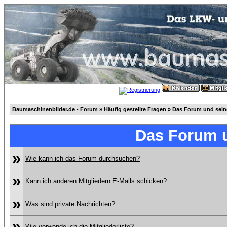
Baumaschinenbilder.de - Forum
»
Häufig gestellte Fragen
» Das Forum und sei
Das Forum 
»
Wie kann ich das Forum durchsuchen?
»
Kann ich anderen Mitgliedern E-Mails schicken?
»
Was sind private Nachrichten?
»
Wie verwende ich die Mitgliederliste?