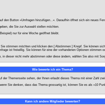
 den Button »Umfragen hinzufügen...«. Daraufhin öffnet sich ein neues Fens
geben, die Sie zur Auswahl stellen möchten.
eispiel) nur für eine Woche geöffnet bleibt.
e Sie stimmen möchten und klicken den [ Abstimmen ] Knopf. Sie können sich
frage ist freiwillig. Sie können für eine der vorhandenen Optionen stimmen 
 in dieser nicht mehr abstimmen oder diese ändern, wählen Sie also mit Sorg
Wie bewerte ich ein Thema?
f der Themenseite sehen, der Ihnen erlaubt dieses Thema mit einer Zahl zwi
er wenn Sie denken, dass das Thema grossartig ist, können Sie es als »10 Pu
Kann ich andere Mitglieder bewerten?