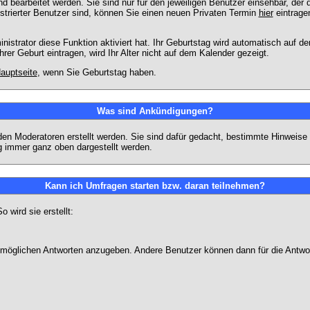
 bearbeitet werden. Sie sind nur für den jeweiligen Benutzer einsehbar, der d
strierter Benutzer sind, können Sie einen neuen Privaten Termin
hier
eintrage
strator diese Funktion aktiviert hat. Ihr Geburtstag wird automatisch auf 
er Geburt eintragen, wird Ihr Alter nicht auf dem Kalender gezeigt.
auptseite
, wenn Sie Geburtstag haben.
Was sind Ankündigungen?
den Moderatoren erstellt werden. Sie sind dafür gedacht, bestimmte Hinweise
g immer ganz oben dargestellt werden.
Kann ich Umfragen starten bzw. daran teilnehmen?
wird sie erstellt:
on möglichen Antworten anzugeben. Andere Benutzer können dann für die Antw