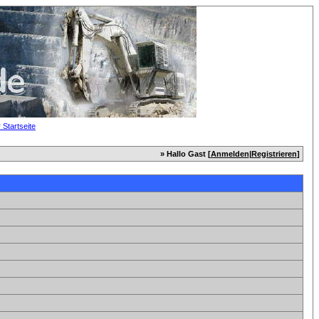
» Hallo Gast [
Anmelden
|
Registrieren
]