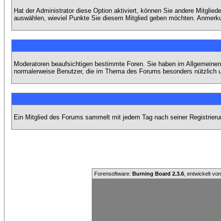
Hat der Administrator diese Option aktiviert, können Sie andere Mitgli
auswählen, wieviel Punkte Sie diesem Mitglied geben möchten. Anmerkun
Moderatoren beaufsichtigen bestimmte Foren. Sie haben im Allgemeinen 
normalerweise Benutzer, die im Thema des Forums besonders nützlich u
Ein Mitglied des Forums sammelt mit jedem Tag nach seiner Registrieru
Forensoftware:
Burning Board 2.3.6
, entwickelt vo