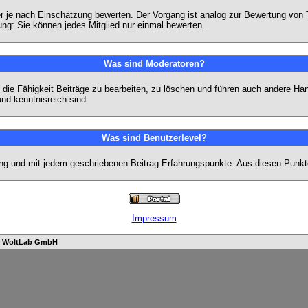
eder je nach Einschätzung bewerten. Der Vorgang ist analog zur Bewertung vo
g: Sie können jedes Mitglied nur einmal bewerten.
Was sind Moderatoren?
die Fähigkeit Beiträge zu bearbeiten, zu löschen und führen auch andere H
nd kenntnisreich sind.
Was sind Benutzerlevel?
ng und mit jedem geschriebenen Beitrag Erfahrungspunkte. Aus diesen Punkte
Impressum
n
WoltLab GmbH