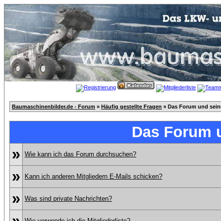
Baumaschinenbilder.de - Forum
»
Häufig gestellte Fragen
» Das Forum und sei
Das Forum 
»
Wie kann ich das Forum durchsuchen?
»
Kann ich anderen Mitgliedern E-Mails schicken?
»
Was sind private Nachrichten?
»
Wie verwende ich die Mitgliederliste?