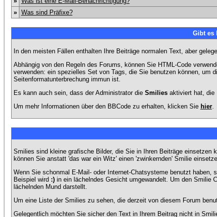
»
Was ist eine E-Mail-Benachrichtigung?
»
Was sind Präfixe?
Gibt es
In den meisten Fällen enthalten Ihre Beiträge normalen Text, aber geleg
Abhängig von den Regeln des Forums, können Sie HTML-Code verwenden,
verwenden: ein spezielles Set von Tags, die Sie benutzen können, um di
Seitenformatunterbrechung immun ist.
Es kann auch sein, dass der Administrator die
Smilies
aktiviert hat, di
Um mehr Informationen über den BBCode zu erhalten, klicken Sie
hier
.
Smilies sind kleine grafische Bilder, die Sie in Ihren Beiträge einsetz
können Sie anstatt 'das war ein Witz' einen 'zwinkernden' Smilie einsetze
Wenn Sie schonmal E-Mail- oder Internet-Chatsysteme benutzt haben, s
Beispiel wird
:)
in ein lächelndes Gesicht umgewandelt. Um den Smilie C
lächelnden Mund darstellt.
Um eine Liste der Smilies zu sehen, die derzeit von diesem Forum benu
Gelegentlich möchten Sie sicher den Text in Ihrem Beitrag nicht in Smi