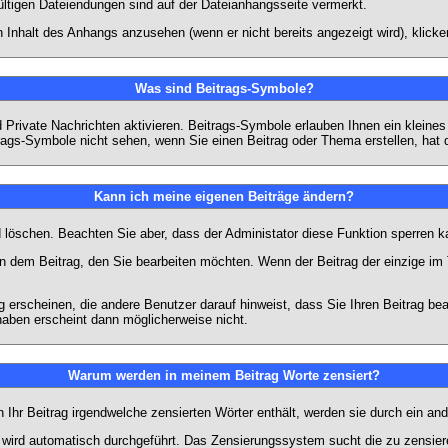
ültigen Dateiendungen sind auf der Dateianhangsseite vermerkt.
 Inhalt des Anhangs anzusehen (wenn er nicht bereits angezeigt wird), klick
Was sind Beitrags-Symbole?
Private Nachrichten aktivieren. Beitrags-Symbole erlauben Ihnen ein kleine
trags-Symbole nicht sehen, wenn Sie einen Beitrag oder Thema erstellen, hat d
Kann ich meine eigenen Beiträge ändern?
nd löschen. Beachten Sie aber, dass der Administator diese Funktion sperren 
in dem Beitrag, den Sie bearbeiten möchten. Wenn der Beitrag der einzige 
rscheinen, die andere Benutzer darauf hinweist, dass Sie Ihren Beitrag bea
haben erscheint dann möglicherweise nicht.
Warum werden in meinem Beitrag Worte zensiert?
hr Beitrag irgendwelche zensierten Wörter enthält, werden sie durch ein and
n wird automatisch durchgeführt. Das Zensierungssystem sucht die zu zensier