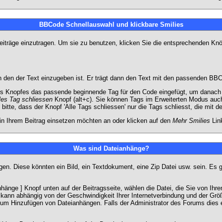
BBCode Schnellauswahl und klickbare Smilies
Beiträge einzutragen. Um sie zu benutzen, klicken Sie die entsprechenden K
 den der Text einzugeben ist. Er trägt dann den Text mit den passenden BBCo
s Knopfes das passende beginnende Tag für den Code eingefügt, um danach d
les Tag schliessen
Knopf (alt+c). Sie können Tags im Erweiterten Modus auc
itte, dass der Knopf 'Alle Tags schliessen' nur die Tags schliesst, die mit d
 in Ihrem Beitrag einsetzen möchten an oder klicken auf den
Mehr Smilies
Link
Was sind Dateianhänge?
gen. Diese könnten ein Bild, ein Textdokument, eine Zip Datei usw. sein. Es 
änge ] Knopf unten auf der Beitragsseite, wählen die Datei, die Sie von Ihrem
kann abhängig von der Geschwindigkeit Ihrer Internetverbindung und der Gr
zum Hinzufügen von Dateianhängen. Falls der Administrator des Forums dies e