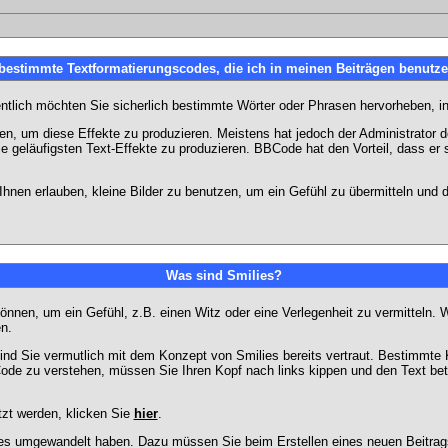
 bestimmte Textformatierungscodes, die ich in meinen Beiträgen benutz
entlich möchten Sie sicherlich bestimmte Wörter oder Phrasen hervorheben, in
 um diese Effekte zu produzieren. Meistens hat jedoch der Administrator
e geläufigsten Text-Effekte zu produzieren. BBCode hat den Vorteil, dass er 
e Ihnen erlauben, kleine Bilder zu benutzen, um ein Gefühl zu übermitteln und
Was sind Smilies?
en können, um ein Gefühl, z.B. einen Witz oder eine Verlegenheit zu vermittel
n.
ind Sie vermutlich mit dem Konzept von Smilies bereits vertraut. Bestimmt
ode zu verstehen, müssen Sie Ihren Kopf nach links kippen und den Text be
tzt werden, klicken Sie
hier
.
lies umgewandelt haben. Dazu müssen Sie beim Erstellen eines neuen Beitrags