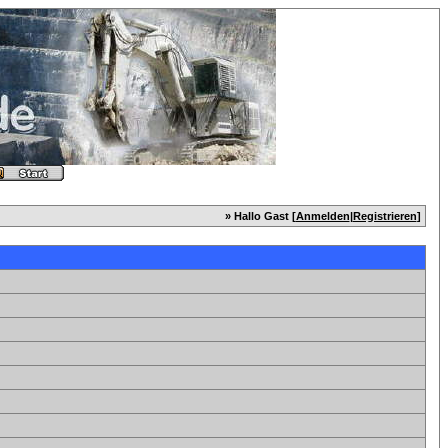
» Hallo Gast [
Anmelden
|
Registrieren
]