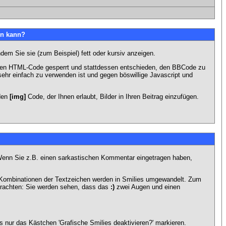
en kann?
dem Sie sie (zum Beispiel) fett oder kursiv anzeigen.
 den HTML-Code gesperrt und stattdessen entschieden, den BBCode zu
sehr einfach zu verwenden ist und gegen böswillige Javascript und
 den
[img]
Code, der Ihnen erlaubt, Bilder in Ihren Beitrag einzufügen.
n. Wenn Sie z.B. einen sarkastischen Kommentar eingetragen haben,
e Kombinationen der Textzeichen werden in Smilies umgewandelt. Zum
trachten: Sie werden sehen, dass das
:)
zwei Augen und einen
 nur das Kästchen 'Grafische Smilies deaktivieren?' markieren.