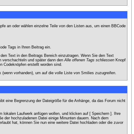
nöpfe an oder wählen einzelne Teile von den Listen aus, um einen BBCode
de Tags in Ihren Beitrag ein.
en Text in den Beitrags Bereich einzutragen. Wenn Sie den Text
h verschachteln und später dann den
Alle offenen Tags schliessen
Knopf
en Codeknöpfen erstellt worden sind.
 (wenn vorhanden), um auf die volle Liste von Smilies zuzugreifen.
gibt eine Begrenzung der Dateigröße für die Anhänge, da das Forum nicht
 lokalen Laufwerk anfügen wollen, und klicken auf [ Speichern ]. Ihre
öße der hochzuladenen Datei einige Minunten dauern. Nach dem
rlaubt hat, können Sie nun eine weitere Datei hochladen oder die zuvor