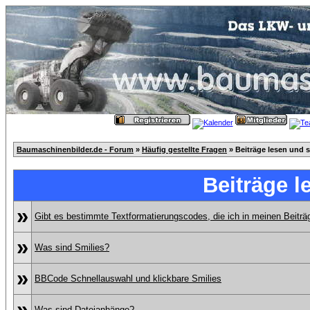
Baumaschinenbilder.de - Forum
»
Häufig gestellte Fragen
» Beiträge lesen und 
Beiträge l
»
Gibt es bestimmte Textformatierungscodes, die ich in meinen Beitr
»
Was sind Smilies?
»
BBCode Schnellauswahl und klickbare Smilies
»
Was sind Dateianhänge?