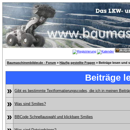
Baumaschinenbilder.de - Forum
»
Häufig gestellte Fragen
» Beiträge lesen und 
Beiträge l
»
Gibt es bestimmte Textformatierungscodes, die ich in meinen Beitr
»
Was sind Smilies?
»
BBCode Schnellauswahl und klickbare Smilies
»
Was sind Dateianhänge?