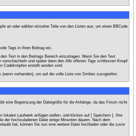
nöpfe an oder wählen einzelne Teile von den Listen aus, um einen BBCode
de Tags in Ihren Beitrag ein.
en Text in den Beitrags Bereich einzutragen. Wenn Sie den Text
h verschachteln und später dann den
Alle offenen Tags schliessen
Knopf
en Codeknöpfen erstellt worden sind.
 (wenn vorhanden), um auf die volle Liste von Smilies zuzugreifen.
gibt eine Begrenzung der Dateigröße für die Anhänge, da das Forum nicht
 lokalen Laufwerk anfügen wollen, und klicken auf [ Speichern ]. Ihre
öße der hochzuladenen Datei einige Minunten dauern. Nach dem
rlaubt hat, können Sie nun eine weitere Datei hochladen oder die zuvor