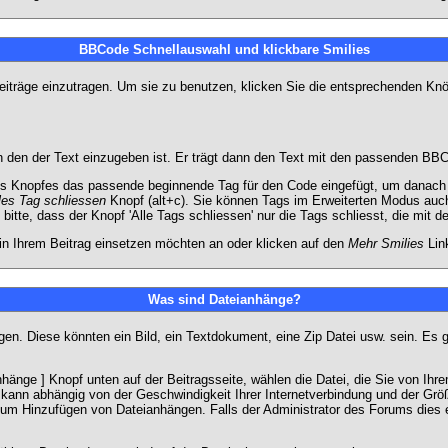
BBCode Schnellauswahl und klickbare Smilies
Beiträge einzutragen. Um sie zu benutzen, klicken Sie die entsprechenden K
 den der Text einzugeben ist. Er trägt dann den Text mit den passenden BBCo
s Knopfes das passende beginnende Tag für den Code eingefügt, um danach d
les Tag schliessen
Knopf (alt+c). Sie können Tags im Erweiterten Modus auc
itte, dass der Knopf 'Alle Tags schliessen' nur die Tags schliesst, die mit d
 in Ihrem Beitrag einsetzen möchten an oder klicken auf den
Mehr Smilies
Link
Was sind Dateianhänge?
gen. Diese könnten ein Bild, ein Textdokument, eine Zip Datei usw. sein. Es 
änge ] Knopf unten auf der Beitragsseite, wählen die Datei, die Sie von Ihrem
kann abhängig von der Geschwindigkeit Ihrer Internetverbindung und der Gr
zum Hinzufügen von Dateianhängen. Falls der Administrator des Forums dies e