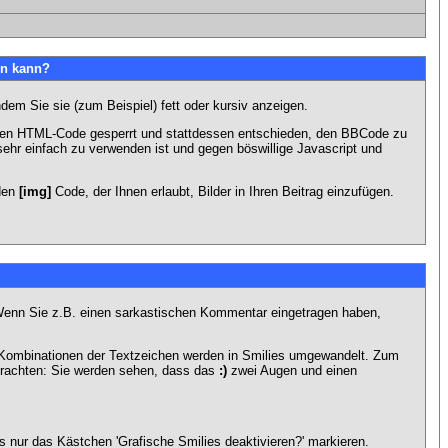
en kann?
dem Sie sie (zum Beispiel) fett oder kursiv anzeigen.
 den HTML-Code gesperrt und stattdessen entschieden, den BBCode zu
sehr einfach zu verwenden ist und gegen böswillige Javascript und
 den
[img]
Code, der Ihnen erlaubt, Bilder in Ihren Beitrag einzufügen.
n. Wenn Sie z.B. einen sarkastischen Kommentar eingetragen haben,
e Kombinationen der Textzeichen werden in Smilies umgewandelt. Zum
trachten: Sie werden sehen, dass das
:)
zwei Augen und einen
 nur das Kästchen 'Grafische Smilies deaktivieren?' markieren.