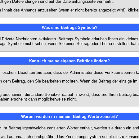
ültigen Dateiendungen sind auf der Dateianhangsseite vermerkt.
 Inhalt des Anhangs anzusehen (wenn er nicht bereits angezeigt wird), klick
Was sind Beitrags-Symbole?
Private Nachrichten aktivieren. Beitrags-Symbole erlauben Ihnen ein kleine
trags-Symbole nicht sehen, wenn Sie einen Beitrag oder Thema erstellen, hat d
Kann ich meine eigenen Beiträge ändern?
nd löschen. Beachten Sie aber, dass der Administator diese Funktion sperren 
in dem Beitrag, den Sie bearbeiten möchten. Wenn der Beitrag der einzige 
rscheinen, die andere Benutzer darauf hinweist, dass Sie Ihren Beitrag bea
haben erscheint dann möglicherweise nicht.
Warum werden in meinem Beitrag Worte zensiert?
hr Beitrag irgendwelche zensierten Wörter enthält, werden sie durch ein and
n wird automatisch durchgeführt. Das Zensierungssystem sucht die zu zensier