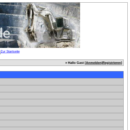
» Hallo Gast [
Anmelden
|
Registrieren
]