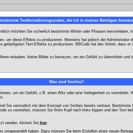
 bestimmte Textformatierungscodes, die ich in meinen Beiträgen benutz
entlich möchten Sie sicherlich bestimmte Wörter oder Phrasen hervorheben, in
 um diese Effekte zu produzieren. Meistens hat jedoch der Administrator
e geläufigsten Text-Effekte zu produzieren. BBCode hat den Vorteil, dass er 
e Ihnen erlauben, kleine Bilder zu benutzen, um ein Gefühl zu übermitteln und
Was sind Smilies?
en können, um ein Gefühl, z.B. einen Witz oder eine Verlegenheit zu vermittel
n.
ind Sie vermutlich mit dem Konzept von Smilies bereits vertraut. Bestimmt
ode zu verstehen, müssen Sie Ihren Kopf nach links kippen und den Text be
tzt werden, klicken Sie
hier
.
lies umgewandelt haben. Dazu müssen Sie beim Erstellen eines neuen Beitrags