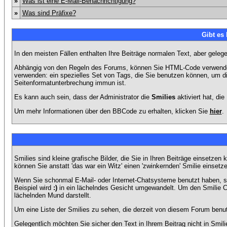
»
Was ist eine E-Mail-Benachrichtigung?
»
Was sind Präfixe?
Gibt es
In den meisten Fällen enthalten Ihre Beiträge normalen Text, aber geleg
Abhängig von den Regeln des Forums, können Sie HTML-Code verwenden,
verwenden: ein spezielles Set von Tags, die Sie benutzen können, um di
Seitenformatunterbrechung immun ist.
Es kann auch sein, dass der Administrator die
Smilies
aktiviert hat, di
Um mehr Informationen über den BBCode zu erhalten, klicken Sie
hier
.
Smilies sind kleine grafische Bilder, die Sie in Ihren Beiträge einsetz
können Sie anstatt 'das war ein Witz' einen 'zwinkernden' Smilie einsetze
Wenn Sie schonmal E-Mail- oder Internet-Chatsysteme benutzt haben, s
Beispiel wird
:)
in ein lächelndes Gesicht umgewandelt. Um den Smilie C
lächelnden Mund darstellt.
Um eine Liste der Smilies zu sehen, die derzeit von diesem Forum benu
Gelegentlich möchten Sie sicher den Text in Ihrem Beitrag nicht in Smi