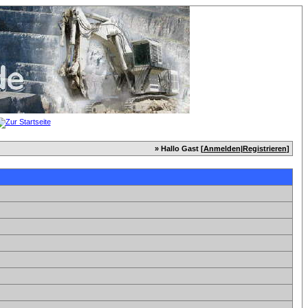
» Hallo Gast [
Anmelden
|
Registrieren
]