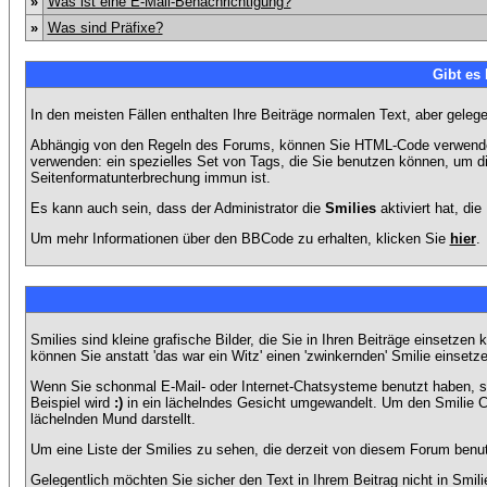
»
Was ist eine E-Mail-Benachrichtigung?
»
Was sind Präfixe?
Gibt es
In den meisten Fällen enthalten Ihre Beiträge normalen Text, aber geleg
Abhängig von den Regeln des Forums, können Sie HTML-Code verwenden,
verwenden: ein spezielles Set von Tags, die Sie benutzen können, um di
Seitenformatunterbrechung immun ist.
Es kann auch sein, dass der Administrator die
Smilies
aktiviert hat, di
Um mehr Informationen über den BBCode zu erhalten, klicken Sie
hier
.
Smilies sind kleine grafische Bilder, die Sie in Ihren Beiträge einsetz
können Sie anstatt 'das war ein Witz' einen 'zwinkernden' Smilie einsetze
Wenn Sie schonmal E-Mail- oder Internet-Chatsysteme benutzt haben, s
Beispiel wird
:)
in ein lächelndes Gesicht umgewandelt. Um den Smilie C
lächelnden Mund darstellt.
Um eine Liste der Smilies zu sehen, die derzeit von diesem Forum benu
Gelegentlich möchten Sie sicher den Text in Ihrem Beitrag nicht in Smi