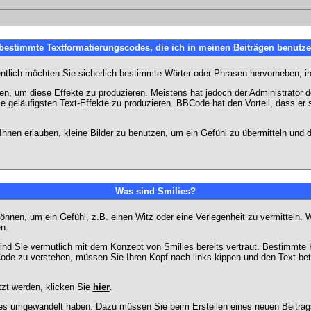
 bestimmte Textformatierungscodes, die ich in meinen Beiträgen benutz
entlich möchten Sie sicherlich bestimmte Wörter oder Phrasen hervorheben, in
 um diese Effekte zu produzieren. Meistens hat jedoch der Administrator
e geläufigsten Text-Effekte zu produzieren. BBCode hat den Vorteil, dass er 
e Ihnen erlauben, kleine Bilder zu benutzen, um ein Gefühl zu übermitteln und
Was sind Smilies?
en können, um ein Gefühl, z.B. einen Witz oder eine Verlegenheit zu vermittel
n.
ind Sie vermutlich mit dem Konzept von Smilies bereits vertraut. Bestimmt
ode zu verstehen, müssen Sie Ihren Kopf nach links kippen und den Text be
tzt werden, klicken Sie
hier
.
lies umgewandelt haben. Dazu müssen Sie beim Erstellen eines neuen Beitrags