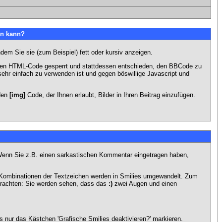
en kann?
dem Sie sie (zum Beispiel) fett oder kursiv anzeigen.
 den HTML-Code gesperrt und stattdessen entschieden, den BBCode zu
sehr einfach zu verwenden ist und gegen böswillige Javascript und
 den
[img]
Code, der Ihnen erlaubt, Bilder in Ihren Beitrag einzufügen.
n. Wenn Sie z.B. einen sarkastischen Kommentar eingetragen haben,
e Kombinationen der Textzeichen werden in Smilies umgewandelt. Zum
trachten: Sie werden sehen, dass das
:)
zwei Augen und einen
 nur das Kästchen 'Grafische Smilies deaktivieren?' markieren.