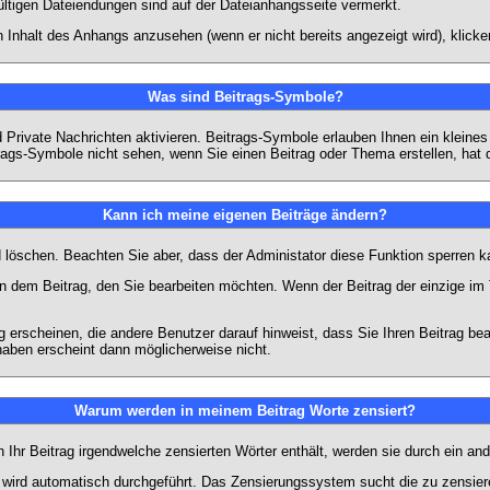
ültigen Dateiendungen sind auf der Dateianhangsseite vermerkt.
 Inhalt des Anhangs anzusehen (wenn er nicht bereits angezeigt wird), klick
Was sind Beitrags-Symbole?
Private Nachrichten aktivieren. Beitrags-Symbole erlauben Ihnen ein kleine
trags-Symbole nicht sehen, wenn Sie einen Beitrag oder Thema erstellen, hat d
Kann ich meine eigenen Beiträge ändern?
nd löschen. Beachten Sie aber, dass der Administator diese Funktion sperren 
in dem Beitrag, den Sie bearbeiten möchten. Wenn der Beitrag der einzige 
rscheinen, die andere Benutzer darauf hinweist, dass Sie Ihren Beitrag bea
haben erscheint dann möglicherweise nicht.
Warum werden in meinem Beitrag Worte zensiert?
hr Beitrag irgendwelche zensierten Wörter enthält, werden sie durch ein and
n wird automatisch durchgeführt. Das Zensierungssystem sucht die zu zensier