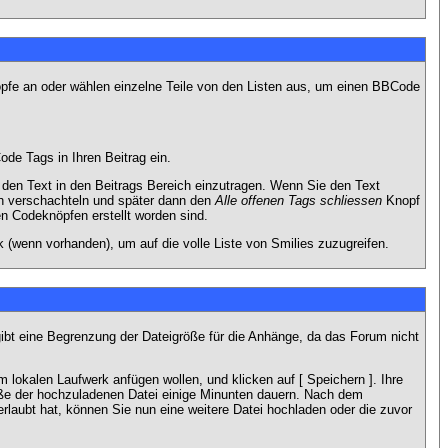
nöpfe an oder wählen einzelne Teile von den Listen aus, um einen BBCode
de Tags in Ihren Beitrag ein.
en Text in den Beitrags Bereich einzutragen. Wenn Sie den Text
h verschachteln und später dann den
Alle offenen Tags schliessen
Knopf
en Codeknöpfen erstellt worden sind.
 (wenn vorhanden), um auf die volle Liste von Smilies zuzugreifen.
gibt eine Begrenzung der Dateigröße für die Anhänge, da das Forum nicht
 lokalen Laufwerk anfügen wollen, und klicken auf [ Speichern ]. Ihre
öße der hochzuladenen Datei einige Minunten dauern. Nach dem
rlaubt hat, können Sie nun eine weitere Datei hochladen oder die zuvor