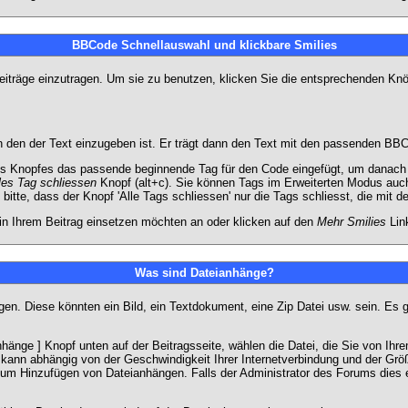
BBCode Schnellauswahl und klickbare Smilies
Beiträge einzutragen. Um sie zu benutzen, klicken Sie die entsprechenden K
 den der Text einzugeben ist. Er trägt dann den Text mit den passenden BBCo
s Knopfes das passende beginnende Tag für den Code eingefügt, um danach d
les Tag schliessen
Knopf (alt+c). Sie können Tags im Erweiterten Modus auc
itte, dass der Knopf 'Alle Tags schliessen' nur die Tags schliesst, die mit d
 in Ihrem Beitrag einsetzen möchten an oder klicken auf den
Mehr Smilies
Link
Was sind Dateianhänge?
gen. Diese könnten ein Bild, ein Textdokument, eine Zip Datei usw. sein. Es 
änge ] Knopf unten auf der Beitragsseite, wählen die Datei, die Sie von Ihrem
kann abhängig von der Geschwindigkeit Ihrer Internetverbindung und der Gr
zum Hinzufügen von Dateianhängen. Falls der Administrator des Forums dies e