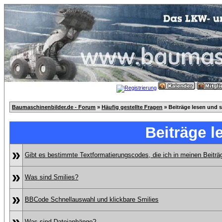
Baumaschinenbilder.de - Forum
»
Häufig gestellte Fragen
» Beiträge lesen und 
Beiträge l
»
Gibt es bestimmte Textformatierungscodes, die ich in meinen Beitr
»
Was sind Smilies?
»
BBCode Schnellauswahl und klickbare Smilies
»
Was sind Dateianhänge?