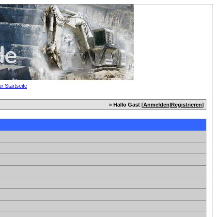
» Hallo Gast [
Anmelden
|
Registrieren
]