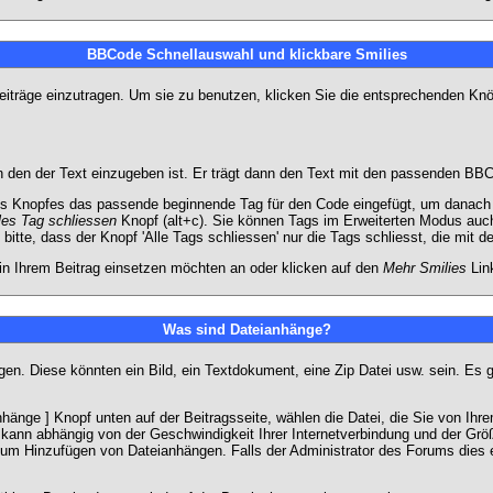
BBCode Schnellauswahl und klickbare Smilies
Beiträge einzutragen. Um sie zu benutzen, klicken Sie die entsprechenden K
 den der Text einzugeben ist. Er trägt dann den Text mit den passenden BBCo
s Knopfes das passende beginnende Tag für den Code eingefügt, um danach d
les Tag schliessen
Knopf (alt+c). Sie können Tags im Erweiterten Modus auc
itte, dass der Knopf 'Alle Tags schliessen' nur die Tags schliesst, die mit d
 in Ihrem Beitrag einsetzen möchten an oder klicken auf den
Mehr Smilies
Link
Was sind Dateianhänge?
gen. Diese könnten ein Bild, ein Textdokument, eine Zip Datei usw. sein. Es 
änge ] Knopf unten auf der Beitragsseite, wählen die Datei, die Sie von Ihrem
kann abhängig von der Geschwindigkeit Ihrer Internetverbindung und der Gr
zum Hinzufügen von Dateianhängen. Falls der Administrator des Forums dies e