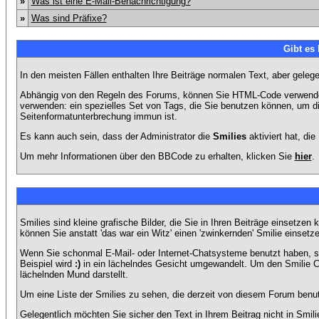
»
Was ist eine E-Mail-Benachrichtigung?
»
Was sind Präfixe?
Gibt es
In den meisten Fällen enthalten Ihre Beiträge normalen Text, aber geleg
Abhängig von den Regeln des Forums, können Sie HTML-Code verwenden,
verwenden: ein spezielles Set von Tags, die Sie benutzen können, um di
Seitenformatunterbrechung immun ist.
Es kann auch sein, dass der Administrator die
Smilies
aktiviert hat, di
Um mehr Informationen über den BBCode zu erhalten, klicken Sie
hier
.
Smilies sind kleine grafische Bilder, die Sie in Ihren Beiträge einsetz
können Sie anstatt 'das war ein Witz' einen 'zwinkernden' Smilie einsetze
Wenn Sie schonmal E-Mail- oder Internet-Chatsysteme benutzt haben, s
Beispiel wird
:)
in ein lächelndes Gesicht umgewandelt. Um den Smilie C
lächelnden Mund darstellt.
Um eine Liste der Smilies zu sehen, die derzeit von diesem Forum benu
Gelegentlich möchten Sie sicher den Text in Ihrem Beitrag nicht in Smi