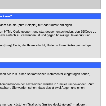
en kann?
dem Sie sie (zum Beispiel) fett oder kursiv anzeigen.
 den HTML-Code gesperrt und stattdessen entschieden, den BBCode zu
sehr einfach zu verwenden ist und gegen böswillige Javascript und
 den
[img]
Code, der Ihnen erlaubt, Bilder in Ihren Beitrag einzufügen.
n. Wenn Sie z.B. einen sarkastischen Kommentar eingetragen haben,
e Kombinationen der Textzeichen werden in Smilies umgewandelt. Zum
trachten: Sie werden sehen, dass das
:)
zwei Augen und einen
 nur das Kästchen 'Grafische Smilies deaktivieren?' markieren.