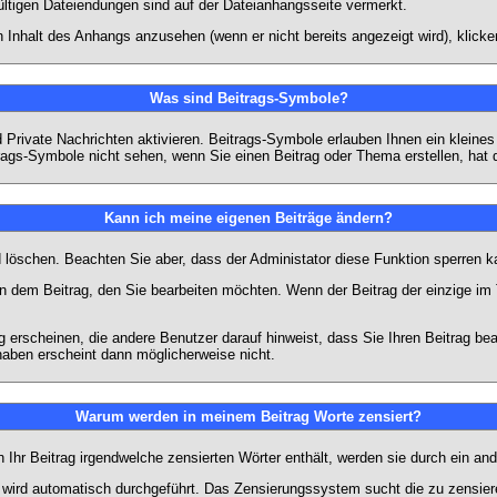
ültigen Dateiendungen sind auf der Dateianhangsseite vermerkt.
 Inhalt des Anhangs anzusehen (wenn er nicht bereits angezeigt wird), klick
Was sind Beitrags-Symbole?
Private Nachrichten aktivieren. Beitrags-Symbole erlauben Ihnen ein kleine
trags-Symbole nicht sehen, wenn Sie einen Beitrag oder Thema erstellen, hat d
Kann ich meine eigenen Beiträge ändern?
nd löschen. Beachten Sie aber, dass der Administator diese Funktion sperren 
in dem Beitrag, den Sie bearbeiten möchten. Wenn der Beitrag der einzige 
rscheinen, die andere Benutzer darauf hinweist, dass Sie Ihren Beitrag bea
haben erscheint dann möglicherweise nicht.
Warum werden in meinem Beitrag Worte zensiert?
hr Beitrag irgendwelche zensierten Wörter enthält, werden sie durch ein and
n wird automatisch durchgeführt. Das Zensierungssystem sucht die zu zensier