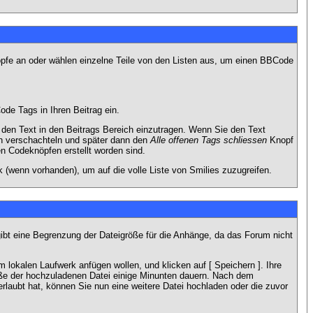
nöpfe an oder wählen einzelne Teile von den Listen aus, um einen BBCode
de Tags in Ihren Beitrag ein.
en Text in den Beitrags Bereich einzutragen. Wenn Sie den Text
h verschachteln und später dann den
Alle offenen Tags schliessen
Knopf
en Codeknöpfen erstellt worden sind.
 (wenn vorhanden), um auf die volle Liste von Smilies zuzugreifen.
gibt eine Begrenzung der Dateigröße für die Anhänge, da das Forum nicht
 lokalen Laufwerk anfügen wollen, und klicken auf [ Speichern ]. Ihre
öße der hochzuladenen Datei einige Minunten dauern. Nach dem
rlaubt hat, können Sie nun eine weitere Datei hochladen oder die zuvor