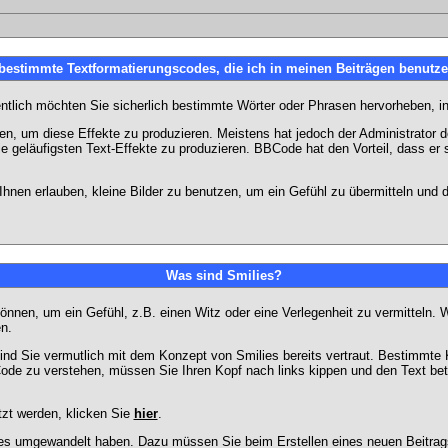
 bestimmte Textformatierungscodes, die ich in meinen Beiträgen benutz
entlich möchten Sie sicherlich bestimmte Wörter oder Phrasen hervorheben, in
 um diese Effekte zu produzieren. Meistens hat jedoch der Administrator
e geläufigsten Text-Effekte zu produzieren. BBCode hat den Vorteil, dass er 
e Ihnen erlauben, kleine Bilder zu benutzen, um ein Gefühl zu übermitteln und
Was sind Smilies?
en können, um ein Gefühl, z.B. einen Witz oder eine Verlegenheit zu vermittel
n.
ind Sie vermutlich mit dem Konzept von Smilies bereits vertraut. Bestimmt
ode zu verstehen, müssen Sie Ihren Kopf nach links kippen und den Text be
tzt werden, klicken Sie
hier
.
lies umgewandelt haben. Dazu müssen Sie beim Erstellen eines neuen Beitrags