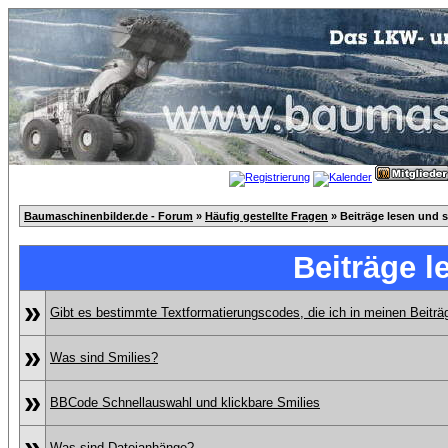
Baumaschinenbilder.de - Forum
»
Häufig gestellte Fragen
» Beiträge lesen und 
Beiträge l
»
Gibt es bestimmte Textformatierungscodes, die ich in meinen Beitr
»
Was sind Smilies?
»
BBCode Schnellauswahl und klickbare Smilies
»
Was sind Dateianhänge?