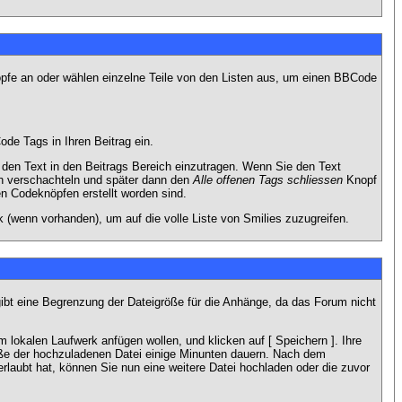
nöpfe an oder wählen einzelne Teile von den Listen aus, um einen BBCode
de Tags in Ihren Beitrag ein.
en Text in den Beitrags Bereich einzutragen. Wenn Sie den Text
h verschachteln und später dann den
Alle offenen Tags schliessen
Knopf
en Codeknöpfen erstellt worden sind.
 (wenn vorhanden), um auf die volle Liste von Smilies zuzugreifen.
gibt eine Begrenzung der Dateigröße für die Anhänge, da das Forum nicht
 lokalen Laufwerk anfügen wollen, und klicken auf [ Speichern ]. Ihre
öße der hochzuladenen Datei einige Minunten dauern. Nach dem
rlaubt hat, können Sie nun eine weitere Datei hochladen oder die zuvor