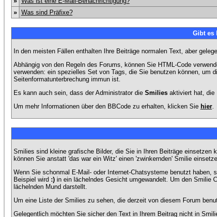
»
Was ist eine E-Mail-Benachrichtigung?
»
Was sind Präfixe?
Gibt es
In den meisten Fällen enthalten Ihre Beiträge normalen Text, aber geleg
Abhängig von den Regeln des Forums, können Sie HTML-Code verwenden,
verwenden: ein spezielles Set von Tags, die Sie benutzen können, um di
Seitenformatunterbrechung immun ist.
Es kann auch sein, dass der Administrator die
Smilies
aktiviert hat, di
Um mehr Informationen über den BBCode zu erhalten, klicken Sie
hier
.
Smilies sind kleine grafische Bilder, die Sie in Ihren Beiträge einsetz
können Sie anstatt 'das war ein Witz' einen 'zwinkernden' Smilie einsetze
Wenn Sie schonmal E-Mail- oder Internet-Chatsysteme benutzt haben, s
Beispiel wird
:)
in ein lächelndes Gesicht umgewandelt. Um den Smilie C
lächelnden Mund darstellt.
Um eine Liste der Smilies zu sehen, die derzeit von diesem Forum benu
Gelegentlich möchten Sie sicher den Text in Ihrem Beitrag nicht in Smi