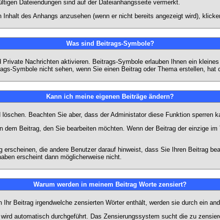
ültigen Dateiendungen sind auf der Dateianhangsseite vermerkt.
 Inhalt des Anhangs anzusehen (wenn er nicht bereits angezeigt wird), klick
Was sind Beitrags-Symbole?
Private Nachrichten aktivieren. Beitrags-Symbole erlauben Ihnen ein kleine
trags-Symbole nicht sehen, wenn Sie einen Beitrag oder Thema erstellen, hat d
Kann ich meine eigenen Beiträge ändern?
nd löschen. Beachten Sie aber, dass der Administator diese Funktion sperren 
in dem Beitrag, den Sie bearbeiten möchten. Wenn der Beitrag der einzige 
rscheinen, die andere Benutzer darauf hinweist, dass Sie Ihren Beitrag bea
haben erscheint dann möglicherweise nicht.
Warum werden in meinem Beitrag Worte zensiert?
hr Beitrag irgendwelche zensierten Wörter enthält, werden sie durch ein and
n wird automatisch durchgeführt. Das Zensierungssystem sucht die zu zensier