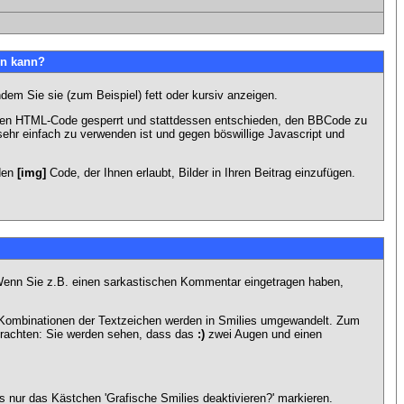
en kann?
dem Sie sie (zum Beispiel) fett oder kursiv anzeigen.
 den HTML-Code gesperrt und stattdessen entschieden, den BBCode zu
sehr einfach zu verwenden ist und gegen böswillige Javascript und
 den
[img]
Code, der Ihnen erlaubt, Bilder in Ihren Beitrag einzufügen.
n. Wenn Sie z.B. einen sarkastischen Kommentar eingetragen haben,
e Kombinationen der Textzeichen werden in Smilies umgewandelt. Zum
trachten: Sie werden sehen, dass das
:)
zwei Augen und einen
 nur das Kästchen 'Grafische Smilies deaktivieren?' markieren.