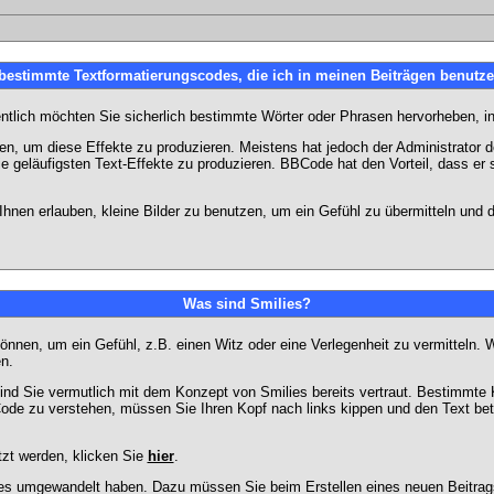
 bestimmte Textformatierungscodes, die ich in meinen Beiträgen benutz
entlich möchten Sie sicherlich bestimmte Wörter oder Phrasen hervorheben, in
 um diese Effekte zu produzieren. Meistens hat jedoch der Administrator
e geläufigsten Text-Effekte zu produzieren. BBCode hat den Vorteil, dass er 
e Ihnen erlauben, kleine Bilder zu benutzen, um ein Gefühl zu übermitteln und
Was sind Smilies?
en können, um ein Gefühl, z.B. einen Witz oder eine Verlegenheit zu vermittel
n.
ind Sie vermutlich mit dem Konzept von Smilies bereits vertraut. Bestimmt
ode zu verstehen, müssen Sie Ihren Kopf nach links kippen und den Text be
tzt werden, klicken Sie
hier
.
lies umgewandelt haben. Dazu müssen Sie beim Erstellen eines neuen Beitrags