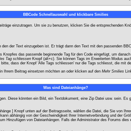
BBCode Schnellauswahl und klickbare Smilies
Beiträge einzutragen. Um sie zu benutzen, klicken Sie die entsprechenden K
 den der Text einzugeben ist. Er trägt dann den Text mit den passenden BBCo
s Knopfes das passende beginnende Tag für den Code eingefügt, um danach d
les Tag schliessen
Knopf (alt+c). Sie können Tags im Erweiterten Modus auc
itte, dass der Knopf 'Alle Tags schliessen' nur die Tags schliesst, die mit d
 in Ihrem Beitrag einsetzen möchten an oder klicken auf den
Mehr Smilies
Link
Was sind Dateianhänge?
gen. Diese könnten ein Bild, ein Textdokument, eine Zip Datei usw. sein. Es 
änge ] Knopf unten auf der Beitragsseite, wählen die Datei, die Sie von Ihrem
kann abhängig von der Geschwindigkeit Ihrer Internetverbindung und der Gr
zum Hinzufügen von Dateianhängen. Falls der Administrator des Forums dies e