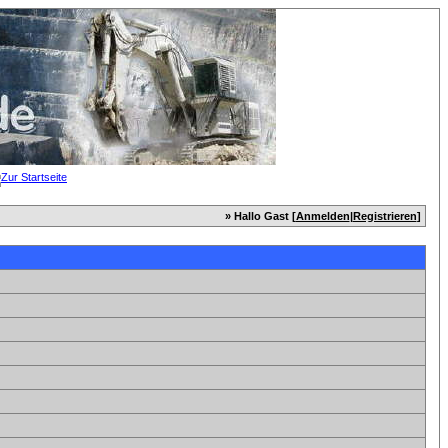
» Hallo Gast [
Anmelden
|
Registrieren
]