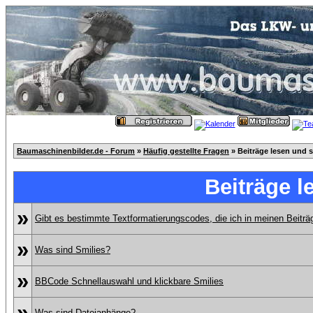
Baumaschinenbilder.de - Forum
»
Häufig gestellte Fragen
» Beiträge lesen und 
Beiträge l
»
Gibt es bestimmte Textformatierungscodes, die ich in meinen Beitr
»
Was sind Smilies?
»
BBCode Schnellauswahl und klickbare Smilies
»
Was sind Dateianhänge?