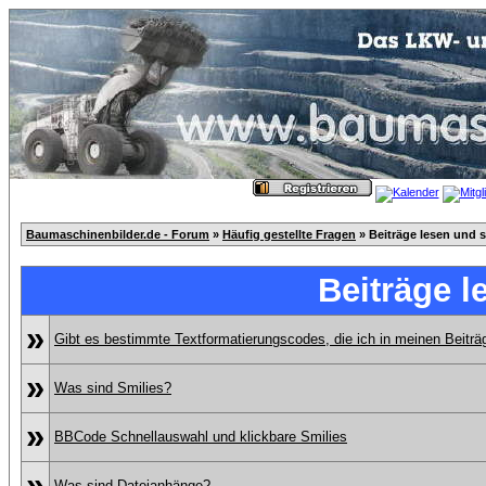
Baumaschinenbilder.de - Forum
»
Häufig gestellte Fragen
» Beiträge lesen und 
Beiträge l
»
Gibt es bestimmte Textformatierungscodes, die ich in meinen Beitr
»
Was sind Smilies?
»
BBCode Schnellauswahl und klickbare Smilies
»
Was sind Dateianhänge?