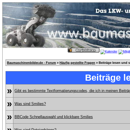
Baumaschinenbilder.de - Forum
»
Häufig gestellte Fragen
» Beiträge lesen und 
Beiträge l
»
Gibt es bestimmte Textformatierungscodes, die ich in meinen Beitr
»
Was sind Smilies?
»
BBCode Schnellauswahl und klickbare Smilies
»
Was sind Dateianhänge?