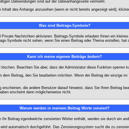
ültigen Dateiendungen sind auf der Dateianhangsseite vermerkt.
 Inhalt des Anhangs anzusehen (wenn er nicht bereits angezeigt wird), klick
Was sind Beitrags-Symbole?
Private Nachrichten aktivieren. Beitrags-Symbole erlauben Ihnen ein kleine
trags-Symbole nicht sehen, wenn Sie einen Beitrag oder Thema erstellen, hat d
Kann ich meine eigenen Beiträge ändern?
nd löschen. Beachten Sie aber, dass der Administator diese Funktion sperren 
in dem Beitrag, den Sie bearbeiten möchten. Wenn der Beitrag der einzige 
rscheinen, die andere Benutzer darauf hinweist, dass Sie Ihren Beitrag bea
haben erscheint dann möglicherweise nicht.
Warum werden in meinem Beitrag Worte zensiert?
hr Beitrag irgendwelche zensierten Wörter enthält, werden sie durch ein and
n wird automatisch durchgeführt. Das Zensierungssystem sucht die zu zensier