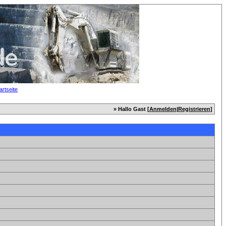
» Hallo Gast [
Anmelden
|
Registrieren
]