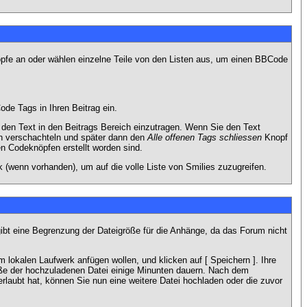
nöpfe an oder wählen einzelne Teile von den Listen aus, um einen BBCode
de Tags in Ihren Beitrag ein.
en Text in den Beitrags Bereich einzutragen. Wenn Sie den Text
h verschachteln und später dann den
Alle offenen Tags schliessen
Knopf
en Codeknöpfen erstellt worden sind.
 (wenn vorhanden), um auf die volle Liste von Smilies zuzugreifen.
gibt eine Begrenzung der Dateigröße für die Anhänge, da das Forum nicht
 lokalen Laufwerk anfügen wollen, und klicken auf [ Speichern ]. Ihre
öße der hochzuladenen Datei einige Minunten dauern. Nach dem
rlaubt hat, können Sie nun eine weitere Datei hochladen oder die zuvor