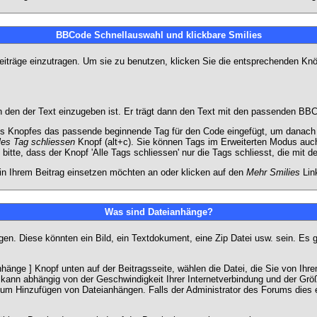
BBCode Schnellauswahl und klickbare Smilies
Beiträge einzutragen. Um sie zu benutzen, klicken Sie die entsprechenden K
 den der Text einzugeben ist. Er trägt dann den Text mit den passenden BBCo
s Knopfes das passende beginnende Tag für den Code eingefügt, um danach d
les Tag schliessen
Knopf (alt+c). Sie können Tags im Erweiterten Modus auc
itte, dass der Knopf 'Alle Tags schliessen' nur die Tags schliesst, die mit d
 in Ihrem Beitrag einsetzen möchten an oder klicken auf den
Mehr Smilies
Link
Was sind Dateianhänge?
gen. Diese könnten ein Bild, ein Textdokument, eine Zip Datei usw. sein. Es 
änge ] Knopf unten auf der Beitragsseite, wählen die Datei, die Sie von Ihrem
kann abhängig von der Geschwindigkeit Ihrer Internetverbindung und der Gr
zum Hinzufügen von Dateianhängen. Falls der Administrator des Forums dies e