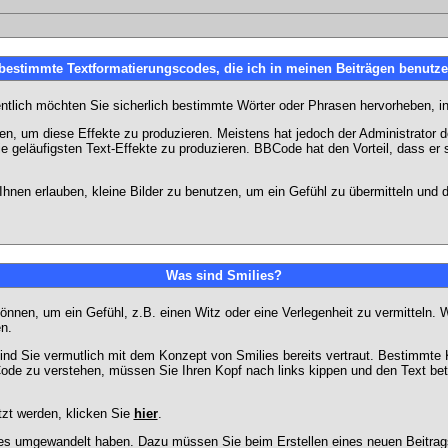
 bestimmte Textformatierungscodes, die ich in meinen Beiträgen benutz
entlich möchten Sie sicherlich bestimmte Wörter oder Phrasen hervorheben, in
 um diese Effekte zu produzieren. Meistens hat jedoch der Administrator
e geläufigsten Text-Effekte zu produzieren. BBCode hat den Vorteil, dass er 
e Ihnen erlauben, kleine Bilder zu benutzen, um ein Gefühl zu übermitteln und
Was sind Smilies?
en können, um ein Gefühl, z.B. einen Witz oder eine Verlegenheit zu vermittel
n.
ind Sie vermutlich mit dem Konzept von Smilies bereits vertraut. Bestimmt
ode zu verstehen, müssen Sie Ihren Kopf nach links kippen und den Text be
tzt werden, klicken Sie
hier
.
lies umgewandelt haben. Dazu müssen Sie beim Erstellen eines neuen Beitrags