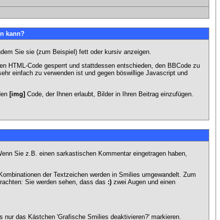
en kann?
dem Sie sie (zum Beispiel) fett oder kursiv anzeigen.
 den HTML-Code gesperrt und stattdessen entschieden, den BBCode zu
sehr einfach zu verwenden ist und gegen böswillige Javascript und
 den
[img]
Code, der Ihnen erlaubt, Bilder in Ihren Beitrag einzufügen.
n. Wenn Sie z.B. einen sarkastischen Kommentar eingetragen haben,
e Kombinationen der Textzeichen werden in Smilies umgewandelt. Zum
trachten: Sie werden sehen, dass das
:)
zwei Augen und einen
 nur das Kästchen 'Grafische Smilies deaktivieren?' markieren.