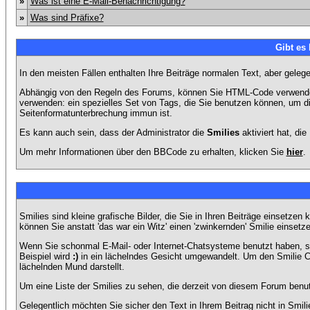
»
Was ist eine E-Mail-Benachrichtigung?
»
Was sind Präfixe?
Gibt es
In den meisten Fällen enthalten Ihre Beiträge normalen Text, aber geleg
Abhängig von den Regeln des Forums, können Sie HTML-Code verwenden,
verwenden: ein spezielles Set von Tags, die Sie benutzen können, um di
Seitenformatunterbrechung immun ist.
Es kann auch sein, dass der Administrator die
Smilies
aktiviert hat, di
Um mehr Informationen über den BBCode zu erhalten, klicken Sie
hier
.
Smilies sind kleine grafische Bilder, die Sie in Ihren Beiträge einsetz
können Sie anstatt 'das war ein Witz' einen 'zwinkernden' Smilie einsetze
Wenn Sie schonmal E-Mail- oder Internet-Chatsysteme benutzt haben, s
Beispiel wird
:)
in ein lächelndes Gesicht umgewandelt. Um den Smilie C
lächelnden Mund darstellt.
Um eine Liste der Smilies zu sehen, die derzeit von diesem Forum benu
Gelegentlich möchten Sie sicher den Text in Ihrem Beitrag nicht in Smi