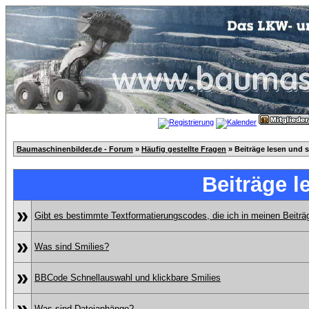
Baumaschinenbilder.de - Forum
»
Häufig gestellte Fragen
» Beiträge lesen und 
Beiträge l
»
Gibt es bestimmte Textformatierungscodes, die ich in meinen Beitr
»
Was sind Smilies?
»
BBCode Schnellauswahl und klickbare Smilies
»
Was sind Dateianhänge?