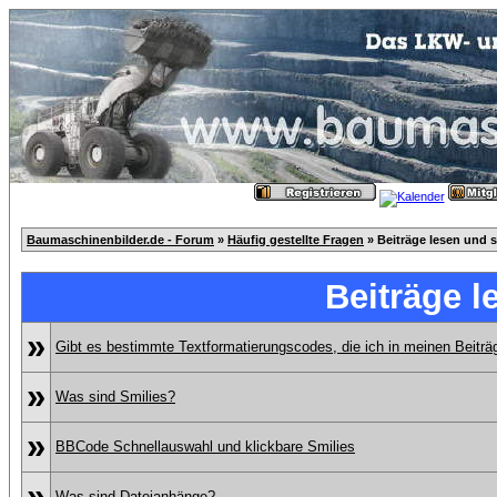
Baumaschinenbilder.de - Forum
»
Häufig gestellte Fragen
» Beiträge lesen und 
Beiträge l
»
Gibt es bestimmte Textformatierungscodes, die ich in meinen Beitr
»
Was sind Smilies?
»
BBCode Schnellauswahl und klickbare Smilies
»
Was sind Dateianhänge?