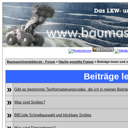
Baumaschinenbilder.de - Forum
»
Häufig gestellte Fragen
» Beiträge lesen und 
Beiträge l
»
Gibt es bestimmte Textformatierungscodes, die ich in meinen Beitr
»
Was sind Smilies?
»
BBCode Schnellauswahl und klickbare Smilies
»
Was sind Dateianhänge?