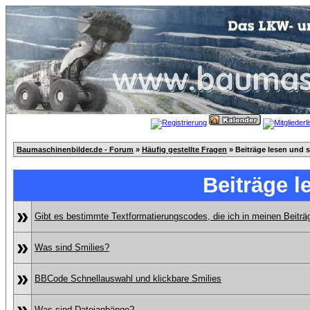
Baumaschinenbilder.de - Forum
»
Häufig gestellte Fragen
» Beiträge lesen und 
Beiträge l
»
Gibt es bestimmte Textformatierungscodes, die ich in meinen Beitr
»
Was sind Smilies?
»
BBCode Schnellauswahl und klickbare Smilies
»
Was sind Dateianhänge?