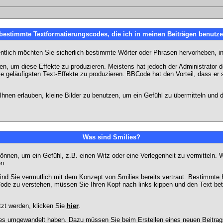
 bestimmte Textformatierungscodes, die ich in meinen Beiträgen benutz
entlich möchten Sie sicherlich bestimmte Wörter oder Phrasen hervorheben, in
 um diese Effekte zu produzieren. Meistens hat jedoch der Administrator
e geläufigsten Text-Effekte zu produzieren. BBCode hat den Vorteil, dass er 
e Ihnen erlauben, kleine Bilder zu benutzen, um ein Gefühl zu übermitteln und
Was sind Smilies?
en können, um ein Gefühl, z.B. einen Witz oder eine Verlegenheit zu vermittel
n.
ind Sie vermutlich mit dem Konzept von Smilies bereits vertraut. Bestimmt
ode zu verstehen, müssen Sie Ihren Kopf nach links kippen und den Text be
tzt werden, klicken Sie
hier
.
lies umgewandelt haben. Dazu müssen Sie beim Erstellen eines neuen Beitrags