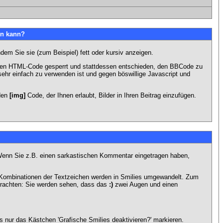
en kann?
dem Sie sie (zum Beispiel) fett oder kursiv anzeigen.
 den HTML-Code gesperrt und stattdessen entschieden, den BBCode zu
sehr einfach zu verwenden ist und gegen böswillige Javascript und
 den
[img]
Code, der Ihnen erlaubt, Bilder in Ihren Beitrag einzufügen.
n. Wenn Sie z.B. einen sarkastischen Kommentar eingetragen haben,
e Kombinationen der Textzeichen werden in Smilies umgewandelt. Zum
trachten: Sie werden sehen, dass das
:)
zwei Augen und einen
 nur das Kästchen 'Grafische Smilies deaktivieren?' markieren.