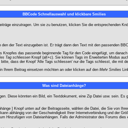
BBCode Schnellauswahl und klickbare Smilies
Beiträge einzutragen. Um sie zu benutzen, klicken Sie die entsprechenden K
 den der Text einzugeben ist. Er trägt dann den Text mit den passenden BBCo
s Knopfes das passende beginnende Tag für den Code eingefügt, um danach d
les Tag schliessen
Knopf (alt+c). Sie können Tags im Erweiterten Modus auc
itte, dass der Knopf 'Alle Tags schliessen' nur die Tags schliesst, die mit d
 in Ihrem Beitrag einsetzen möchten an oder klicken auf den
Mehr Smilies
Link
Was sind Dateianhänge?
gen. Diese könnten ein Bild, ein Textdokument, eine Zip Datei usw. sein. Es 
änge ] Knopf unten auf der Beitragsseite, wählen die Datei, die Sie von Ihrem
kann abhängig von der Geschwindigkeit Ihrer Internetverbindung und der Gr
zum Hinzufügen von Dateianhängen. Falls der Administrator des Forums dies e