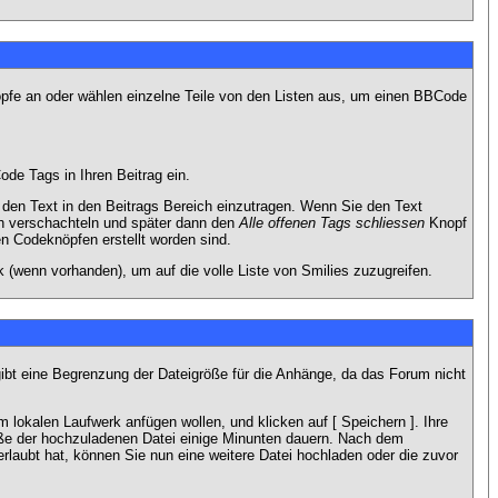
nöpfe an oder wählen einzelne Teile von den Listen aus, um einen BBCode
de Tags in Ihren Beitrag ein.
en Text in den Beitrags Bereich einzutragen. Wenn Sie den Text
h verschachteln und später dann den
Alle offenen Tags schliessen
Knopf
en Codeknöpfen erstellt worden sind.
 (wenn vorhanden), um auf die volle Liste von Smilies zuzugreifen.
gibt eine Begrenzung der Dateigröße für die Anhänge, da das Forum nicht
 lokalen Laufwerk anfügen wollen, und klicken auf [ Speichern ]. Ihre
öße der hochzuladenen Datei einige Minunten dauern. Nach dem
rlaubt hat, können Sie nun eine weitere Datei hochladen oder die zuvor