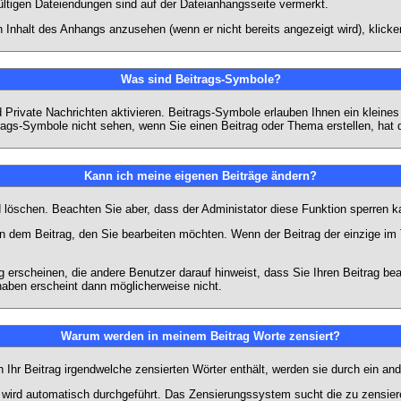
ültigen Dateiendungen sind auf der Dateianhangsseite vermerkt.
 Inhalt des Anhangs anzusehen (wenn er nicht bereits angezeigt wird), klick
Was sind Beitrags-Symbole?
Private Nachrichten aktivieren. Beitrags-Symbole erlauben Ihnen ein kleine
trags-Symbole nicht sehen, wenn Sie einen Beitrag oder Thema erstellen, hat d
Kann ich meine eigenen Beiträge ändern?
nd löschen. Beachten Sie aber, dass der Administator diese Funktion sperren 
in dem Beitrag, den Sie bearbeiten möchten. Wenn der Beitrag der einzige 
rscheinen, die andere Benutzer darauf hinweist, dass Sie Ihren Beitrag bea
haben erscheint dann möglicherweise nicht.
Warum werden in meinem Beitrag Worte zensiert?
hr Beitrag irgendwelche zensierten Wörter enthält, werden sie durch ein and
n wird automatisch durchgeführt. Das Zensierungssystem sucht die zu zensier