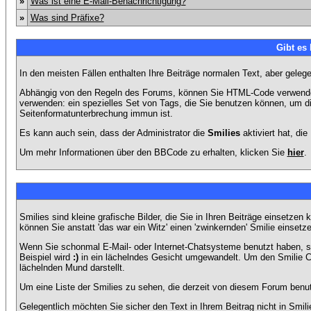
»
Was ist eine E-Mail-Benachrichtigung?
»
Was sind Präfixe?
Gibt es
In den meisten Fällen enthalten Ihre Beiträge normalen Text, aber geleg
Abhängig von den Regeln des Forums, können Sie HTML-Code verwenden,
verwenden: ein spezielles Set von Tags, die Sie benutzen können, um di
Seitenformatunterbrechung immun ist.
Es kann auch sein, dass der Administrator die
Smilies
aktiviert hat, di
Um mehr Informationen über den BBCode zu erhalten, klicken Sie
hier
.
Smilies sind kleine grafische Bilder, die Sie in Ihren Beiträge einsetz
können Sie anstatt 'das war ein Witz' einen 'zwinkernden' Smilie einsetze
Wenn Sie schonmal E-Mail- oder Internet-Chatsysteme benutzt haben, s
Beispiel wird
:)
in ein lächelndes Gesicht umgewandelt. Um den Smilie C
lächelnden Mund darstellt.
Um eine Liste der Smilies zu sehen, die derzeit von diesem Forum benu
Gelegentlich möchten Sie sicher den Text in Ihrem Beitrag nicht in Smi