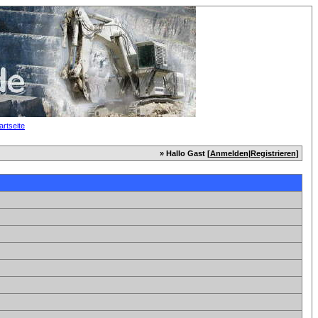
» Hallo Gast [
Anmelden
|
Registrieren
]