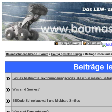
Baumaschinenbilder.de - Forum
»
Häufig gestellte Fragen
» Beiträge lesen und 
Beiträge l
»
Gibt es bestimmte Textformatierungscodes, die ich in meinen Beitr
»
Was sind Smilies?
»
BBCode Schnellauswahl und klickbare Smilies
»
Was sind Dateianhänge?