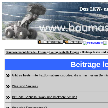
Baumaschinenbilder.de - Forum
»
Häufig gestellte Fragen
» Beiträge lesen und 
Beiträge l
»
Gibt es bestimmte Textformatierungscodes, die ich in meinen Beitr
»
Was sind Smilies?
»
BBCode Schnellauswahl und klickbare Smilies
»
Was sind Dateianhänge?