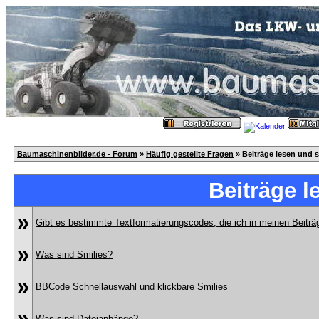
Baumaschinenbilder.de - Forum
»
Häufig gestellte Fragen
» Beiträge lesen und 
Beiträge l
»
Gibt es bestimmte Textformatierungscodes, die ich in meinen Beitr
»
Was sind Smilies?
»
BBCode Schnellauswahl und klickbare Smilies
»
Was sind Dateianhänge?