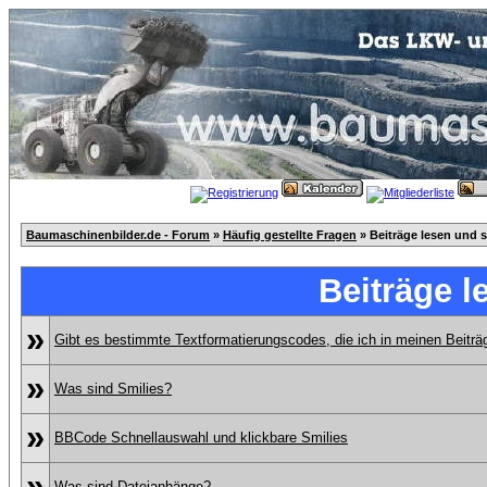
Baumaschinenbilder.de - Forum
»
Häufig gestellte Fragen
» Beiträge lesen und 
Beiträge l
»
Gibt es bestimmte Textformatierungscodes, die ich in meinen Beitr
»
Was sind Smilies?
»
BBCode Schnellauswahl und klickbare Smilies
»
Was sind Dateianhänge?