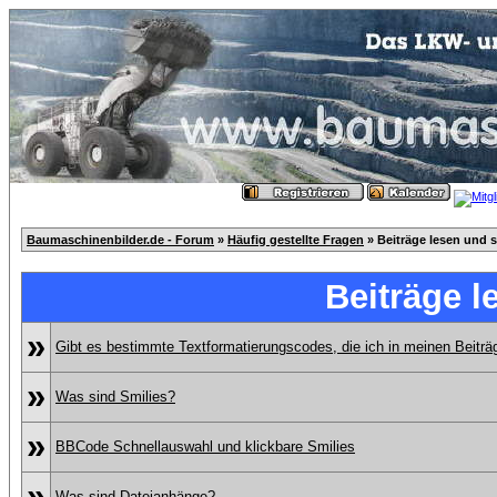
Baumaschinenbilder.de - Forum
»
Häufig gestellte Fragen
» Beiträge lesen und 
Beiträge l
»
Gibt es bestimmte Textformatierungscodes, die ich in meinen Beitr
»
Was sind Smilies?
»
BBCode Schnellauswahl und klickbare Smilies
»
Was sind Dateianhänge?