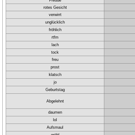
Freude
rotes Gesicht
verwirrt
unglücklich
fröhlich
rtfm
lach
tock
freu
prost
klatsch
jo
Geburtstag
Abgelehnt
daumen
lol
Aufsmaul
gröhl