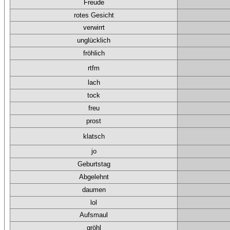
Freude
rotes Gesicht
verwirrt
unglücklich
fröhlich
rtfm
lach
tock
freu
prost
klatsch
jo
Geburtstag
Abgelehnt
daumen
lol
Aufsmaul
gröhl