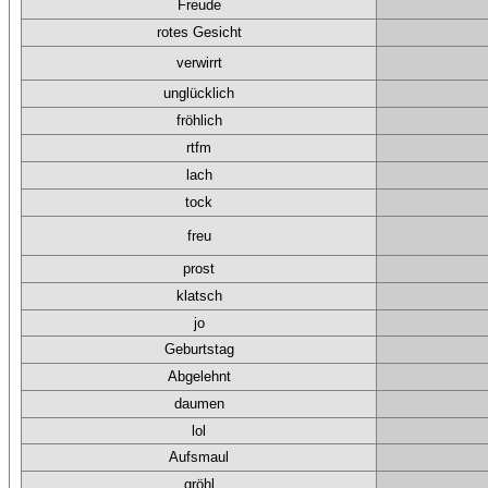
Freude
rotes Gesicht
verwirrt
unglücklich
fröhlich
rtfm
lach
tock
freu
prost
klatsch
jo
Geburtstag
Abgelehnt
daumen
lol
Aufsmaul
gröhl