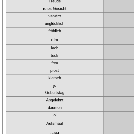
Freude
rotes Gesicht
verwirrt
unglücklich
fröhlich
rtfm
lach
tock
freu
prost
klatsch
jo
Geburtstag
Abgelehnt
daumen
lol
Aufsmaul
gröhl