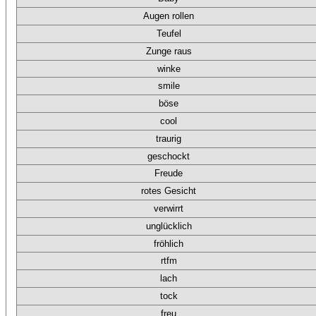
Augen rollen
Teufel
Zunge raus
winke
smile
böse
cool
traurig
geschockt
Freude
rotes Gesicht
verwirrt
unglücklich
fröhlich
rtfm
lach
tock
freu