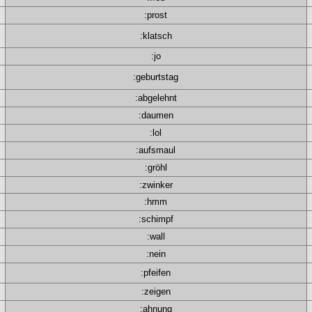
:prost
:klatsch
:jo
:geburtstag
:abgelehnt
:daumen
:lol
:aufsmaul
:gröhl
:zwinker
:hmm
:schimpf
:wall
:nein
:pfeifen
:zeigen
:ahnung