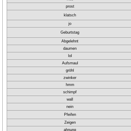
prost
klatsch
jo
Geburtstag
Abgelehnt
daumen
lol
Aufsmaul
gröhl
zwinker
hmm
schimpf
wall
nein
Pfeifen
Zeigen
ahnung