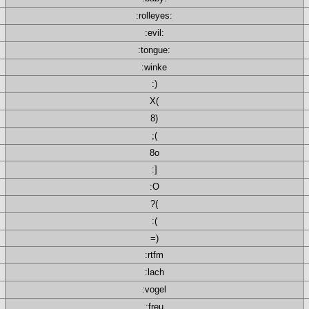
:rolleyes:
:evil:
:tongue:
:winke
:)
X(
8)
;(
8o
:]
:O
?(
:(
=)
:rtfm
:lach
:vogel
:freu